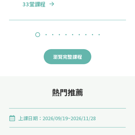
33堂課程
19堂課程
3堂課程
56堂課程
10堂課程
6堂課程
33堂課程
5堂課程
4堂課程
137堂課程
2026/05/04
【展延至2026.8-9月-iPAS證照】四證合一iPAS淨零碳規劃管理師(初級)輔導考證班(第4期)
【在職補助課程】，產業人才投資計畫課程，熱烈招生中！
目的： 因應廣大社會對於淨零碳規劃管理師專業人才
【在職補助課程】，產業人才投資計畫課程，熱烈招生
需求的迫切需求，特別推出了『四證合一』經濟部iPAS
中！
淨零碳規劃管理師(初級)輔導考證班。此門課程內含
上課日期：2026/08/22~2026/09/05
瀏覽完整課程
TIEA台灣數位教學創意發展協會發證的「碳資產管理
2026/03/11
分析師」、「ISO14064-1 溫室氣體盤查分析師」、
【展延 2026.7月-進階證照】無人機基本級I-定位模式(GPS模式)證照訓練班 (第1期)
2026年第12屆艾杰旭(AGC) 雲林縣國小兒童繪畫比賽
「ISO14067 產品碳足跡盤查分析師」三天的培訓課程
上課日期：2026/07/21~2026/07/28
一 活動緣起 艾杰旭（AGC Display Glass Taiwan
並進行3次模擬考通過後取得三張CEO認證證書，以及
熱門推薦
Inc.）為世界頂尖的玻璃產品製造商，長期深耕臺灣，
一次的考前衝刺複習課程，並以協助報考iPAS淨零碳規
【展延 2026.9-11月-芳療證照】NAHA國際初階芳療師認證班 (第5期/週六班)
積極培育在地人才，並關注雲林地區之教育發展、藝術
劃管理師(初級)認證作為最終目的。 <三天> 全面性快
推廣與文化扎根，持續以實際行動落實企業社會責任
上課日期：2026/09/19~2026/11/28
速了解ESG發展全貌：課程將從經濟部 iPAS 產業人才
（CSR）。 為鼓勵學童從生活中發掘美感、培養觀察力
能力鑑定的關鍵能力和鑑定重點出發，讓學員藉由iPAS
2026/01/09