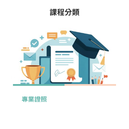
一、報名日期：(一律網路報名-郵寄收件) 即日起至115
引導孩子記錄生活點滴，並將成長過程中的感動與故事
年2月3日(二)23時59分止。 二、面試日期：115年3月
課程分類
轉化為具體的視覺表現。 本屆活動邁入第12屆，以
14日(六)。 三、簡章：即日起請至本校招生網站下載。
「愛旅行，畫出燦旭光彩」為主題，鼓勵學童回顧自身
四、網址：
的旅行經驗。無論是與家人一同出遊、校外教學或是生
https://examweb.yuntech.edu.tw/WebExams/Exam_W/
2025/07/17
活中充滿驚喜的日常小旅程，都能成為創作的靈感來
五、招生專線：(05)534-2601轉 2214 招生委員會報名
【反詐騙公告】警惕假冒「國立雲林科技大學推廣教育中心」名義的不實廣告！
源。透過繪畫，孩子們得以描繪旅途中所見的風景、人
組 六、聯絡資訊：(05)534-2601轉 3032 技職所黃小
情與心情，展現旅行帶來的感動與收穫，並在創作過程
【反詐騙公告】警惕假冒「國立雲林科技大學推廣教育
姐
中培養對生活的觀察力、對土地的關懷，以及對未來的
中心」名義的不實廣告！
想像與期待。
2026/07/19
專業證照
AI資訊類
iPAS淨零碳
專業技能
藝術類
運動健身
國中營隊
產業人才投資計畫
語言學習
兒童營隊
【在職補助課程】，環境部淨零綠領人才培育課程，熱烈招生中！
政府補助在職勞工
【在職補助課程】環境部淨零綠領人才培育課程招生
中！