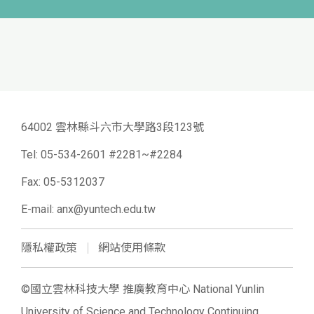
本課程旨在協助學員於短時間內掌握生成式AI於行銷與
網頁設計之實務應用能力，從零基礎出發，建立完整的
數位行銷與網站建置概念。透過系統化教學與實作導向
上課日期：2026/08/09~2026/09/05
訓練，引導學員熟悉AI工具於文案生成、視覺設計及網
站開發流程中的整合應用，降低進入門檻，提升自主產
【2026.9月-易經應用】易經羅盤研究班(第8期 / 週六班）
64002 雲林縣斗六市大學路3段123號
出行銷內容之能力。 同時，課程強調「做中學」之實
上課日期：2026/09/12~2026/11/21
務操作，讓學員能從內容創作、視覺設計到網站上線與
Tel:
05-534-2601 #2281~#2284
流量追蹤，完整建構一套可實際運作之數位行銷基礎架
Fax: 05-5312037
【2026.9-10月-初階證照】無人機2公斤以下基本級I2-GPS證照訓練班 (第9期)
構。藉此強化學員在職場或創業過程中之數位應用能力
E-mail:
anx@yuntech.edu.tw
上課日期：2026/09/06~2026/10/18
與市場競爭力，並回應當前AI應用與數位轉型之發展趨
勢。
隱私權政策
網站使用條款
【2026暑假國中營隊-體育運動】暑期高爾夫訓練營(週六/國中生)
©國立雲林科技大學 推廣教育中心 National Yunlin
上課日期：2026/07/04~2026/08/22
University of Science and Technology Continuing