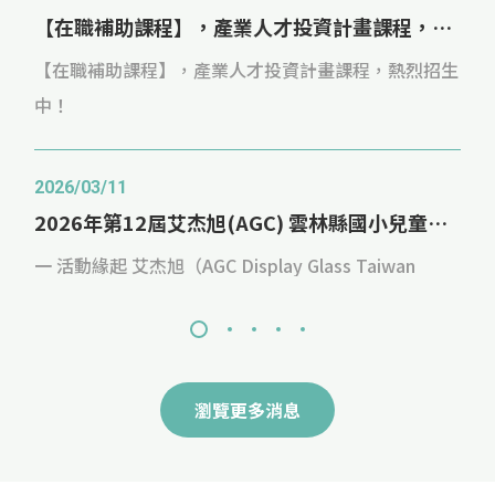
【在職補助課程】，產業人才投資計畫課程，熱烈招生中！
【在職補助課程】，產業人才投資計畫課程，熱烈招生
中！
2026/03/11
2026年第12屆艾杰旭(AGC) 雲林縣國小兒童繪畫比賽
一 活動緣起 艾杰旭（AGC Display Glass Taiwan
Inc.）為世界頂尖的玻璃產品製造商，長期深耕臺灣，
積極培育在地人才，並關注雲林地區之教育發展、藝術
推廣與文化扎根，持續以實際行動落實企業社會責任
（CSR）。 為鼓勵學童從生活中發掘美感、培養觀察力
瀏覽更多消息
2026/01/09
與表達能力，艾杰旭公司攜手國立雲林科技大學共同辦
115學年度技職所碩專班入學招生公告
理「雲林縣國小兒童繪畫比賽」，期望透過藝術創作，