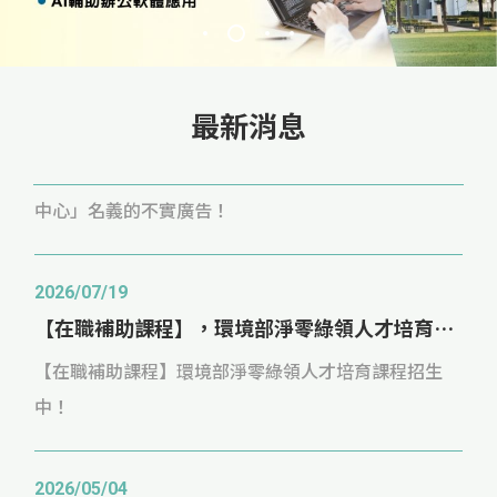
14日(六)。 三、簡章：即日起請至本校招生網站下載。
「愛旅行，畫出燦旭光彩」為主題，鼓勵學童回顧自身
四、網址：
的旅行經驗。無論是與家人一同出遊、校外教學或是生
https://examweb.yuntech.edu.tw/WebExams/Exam_W/
2025/07/17
活中充滿驚喜的日常小旅程，都能成為創作的靈感來
最新消息
五、招生專線：(05)534-2601轉 2214 招生委員會報名
【反詐騙公告】警惕假冒「國立雲林科技大學推廣教育中心」名義的不實廣告！
源。透過繪畫，孩子們得以描繪旅途中所見的風景、人
組 六、聯絡資訊：(05)534-2601轉 3032 技職所黃小
情與心情，展現旅行帶來的感動與收穫，並在創作過程
【反詐騙公告】警惕假冒「國立雲林科技大學推廣教育
姐
中培養對生活的觀察力、對土地的關懷，以及對未來的
中心」名義的不實廣告！
想像與期待。
2026/07/19
【在職補助課程】，環境部淨零綠領人才培育課程，熱烈招生中！
【在職補助課程】環境部淨零綠領人才培育課程招生
中！
2026/05/04