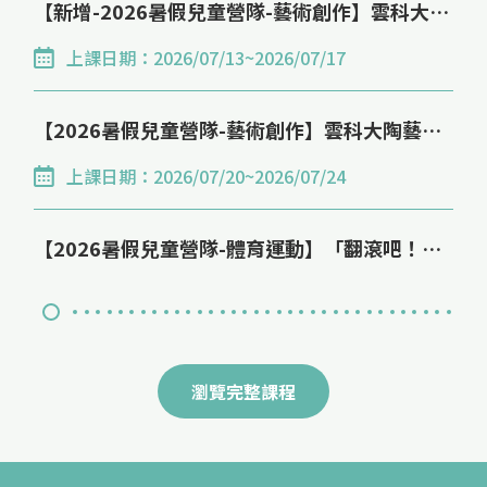
與表達能力，艾杰旭公司攜手國立雲林科技大學共同辦
【新增-2026暑假兒童營隊-藝術創作】雲科大小小木工設計營(國中/國小)
鑑定考試大綱為主軸，快速了解碳資產管理、GRI永續
115學年度技職所碩專班入學招生公告
理「雲林縣國小兒童繪畫比賽」，期望透過藝術創作，
報告書、ISO14064-1、14064-2、ISO14067、
上課日期：2026/07/13~2026/07/17
一、報名日期：(一律網路報名-郵寄收件) 即日起至115
引導孩子記錄生活點滴，並將成長過程中的感動與故事
ISO14068等全方位專業領域知識。這將有助於學員更
年2月3日(二)23時59分止。 二、面試日期：115年3月
轉化為具體的視覺表現。 本屆活動邁入第12屆，以
好地應對日後的工作挑戰，提升其在淨零碳規劃管理領
【2026暑假兒童營隊-藝術創作】雲科大陶藝小職人體驗營 (第6期)
14日(六)。 三、簡章：即日起請至本校招生網站下載。
「愛旅行，畫出燦旭光彩」為主題，鼓勵學童回顧自身
域的競爭力和專業水準。
四、網址：
上課日期：2026/07/20~2026/07/24
的旅行經驗。無論是與家人一同出遊、校外教學或是生
https://examweb.yuntech.edu.tw/WebExams/Exam_W/
2025/07/17
活中充滿驚喜的日常小旅程，都能成為創作的靈感來
五、招生專線：(05)534-2601轉 2214 招生委員會報名
【反詐騙公告】警惕假冒「國立雲林科技大學推廣教育中心」名義的不實廣告！
【2026暑假兒童營隊-體育運動】「翻滾吧！柔道少年」暑假體能挑戰營
源。透過繪畫，孩子們得以描繪旅途中所見的風景、人
組 六、聯絡資訊：(05)534-2601轉 3032 技職所黃小
情與心情，展現旅行帶來的感動與收穫，並在創作過程
【反詐騙公告】警惕假冒「國立雲林科技大學推廣教育
上課日期：2026/08/10~2026/08/21
姐
中培養對生活的觀察力、對土地的關懷，以及對未來的
中心」名義的不實廣告！
想像與期待。
【2026年兒童暑假營隊-數理益智】趣味益智乘法桌遊手作營
瀏覽完整課程
上課日期：2026/08/10~2026/08/14
【2026年兒童暑假營隊-語文能力】百變說書人故事桌遊手作暑假營(第2期)