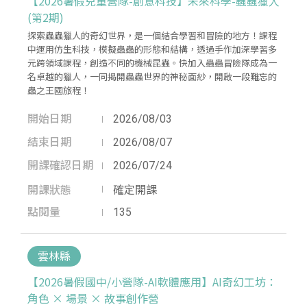
【2026暑假兒童營隊-創意科技】未來科學-蟲蟲獵人
(第2期)
探索蟲蟲獵人的奇幻世界，是一個結合學習和冒險的地方！課程
中運用仿生科技，模擬蟲蟲的形態和結構，透過手作加深學習多
元跨領域課程，創造不同的機械昆蟲。快加入蟲蟲冒險隊成為一
名卓越的獵人，一同揭開蟲蟲世界的神秘面紗，開啟一段難忘的
蟲之王國旅程！
開始日期
2026/08/03
結束日期
2026/08/07
開課確認日期
2026/07/24
開課狀態
確定開課
點閱量
135
雲林縣
【2026暑假國中/小營隊-AI軟體應用】AI奇幻工坊：
角色 × 場景 × 故事創作營