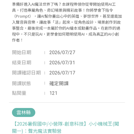
準備好進入AI魔法世界了嗎？本課程帶領你從零開始使用AI工
具，打造專屬角色、奇幻場景與精彩故事！你將學會下指令
（Prompt），讓AI幫你畫出心中的英雄、夢想世界，甚至還能加
入聲音與音樂，讓故事「活」起來。從角色設計、場景創作到故
事整合，最後完成一本屬於你的AI繪本或動畫作品。在創作的過
程中，不只是玩AI，更學會如何聰明使用AI，成為真正的AI小創
作者！
開始日期
2026/07/27
結束日期
2026/07/31
開課確認日期
2026/07/17
開課狀態
確定開課
點閱量
121
雲林縣
【2026暑假國中/小營隊-創意科技】小小機械王(闖
關一)：聲光魔法實驗營