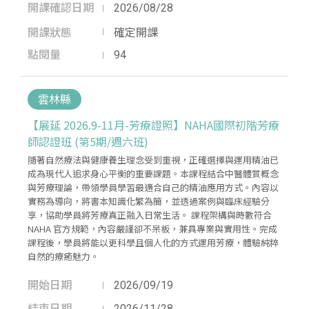
開課確認日期
2026/08/28
開課狀態
確定開課
點閱量
94
雲林縣
【展延 2026.9-11月-芳療證照】NAHA國際初階芳療
師認證班 (第5期/週六班)
隨著自然療法與健康養生理念受到重視，正確選擇與運用精油已
成為現代人追求身心平衡的重要課題。本課程結合中醫體質概念
與芳療理論，帶領學員學習最適合自己的精油應用方式。內容以
實務為導向，將書本知識化繁為簡，並透過案例與臨床經驗分
享，協助學員將芳療真正融入日常生活。 課程架構與時數符合
NAHA 官方規範，內容嚴謹卻不呆板，兼具專業與實用性。完成
課程後，學員將能以更科學且個人化的方式運用芳療，體驗純粹
自然的療癒魅力。
開始日期
2026/09/19
結束日期
2026/11/28