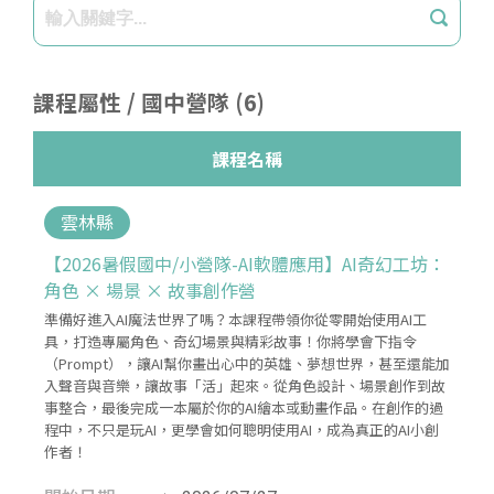
課程屬性 / 國中營隊 (6)
課程名稱
雲林縣
【2026暑假國中/小營隊-AI軟體應用】AI奇幻工坊：
角色 × 場景 × 故事創作營
準備好進入AI魔法世界了嗎？本課程帶領你從零開始使用AI工
具，打造專屬角色、奇幻場景與精彩故事！你將學會下指令
（Prompt），讓AI幫你畫出心中的英雄、夢想世界，甚至還能加
入聲音與音樂，讓故事「活」起來。從角色設計、場景創作到故
事整合，最後完成一本屬於你的AI繪本或動畫作品。在創作的過
程中，不只是玩AI，更學會如何聰明使用AI，成為真正的AI小創
作者！