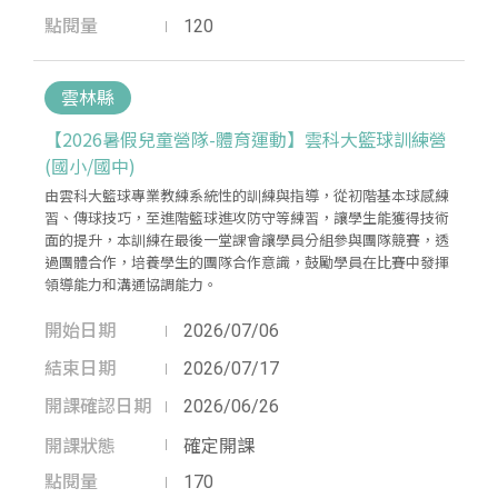
點閱量
120
雲林縣
【2026暑假兒童營隊-體育運動】雲科大籃球訓練營
(國小/國中)
由雲科大籃球專業教練系統性的訓練與指導，從初階基本球感練
習、傳球技巧，至進階籃球進攻防守等練習，讓學生能獲得技術
面的提升，本訓練在最後一堂課會讓學員分組參與團隊競賽，透
過團體合作，培養學生的團隊合作意識，鼓勵學員在比賽中發揮
領導能力和溝通協調能力。
開始日期
2026/07/06
結束日期
2026/07/17
開課確認日期
2026/06/26
開課狀態
確定開課
點閱量
170