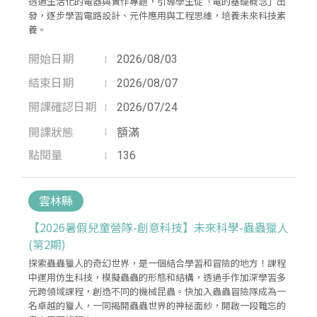
透過生活化的電器與實作專題，引導學生從「電的基礎概念」出
發，逐步學習電路設計、元件應用與工程思維，培養未來科技素
養。
開始日期
2026/08/03
結束日期
2026/08/07
開課確認日期
2026/07/24
開課狀態
額滿
點閱量
136
雲林縣
【2026暑假兒童營隊-創意科技】未來科學-蟲蟲獵人
(第2期)
探索蟲蟲獵人的奇幻世界，是一個結合學習和冒險的地方！課程
中運用仿生科技，模擬蟲蟲的形態和結構，透過手作加深學習多
元跨領域課程，創造不同的機械昆蟲。快加入蟲蟲冒險隊成為一
名卓越的獵人，一同揭開蟲蟲世界的神秘面紗，開啟一段難忘的