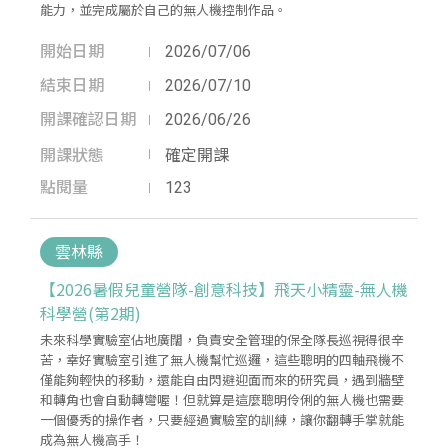
能力，並完成屬於自己的無人機控制作品。
開始日期
2026/07/06
結束日期
2026/07/10
開課確認日期
2026/06/26
開課狀態
確定開課
點閱量
123
雲林縣
【2026暑假兒童營隊-創意科技】飛天小精靈-無人機
科學營(第2期)
未來科學實驗室佔地廣闊，負責安全管理的保全隊長巡視得很辛
苦，幸好實驗室引進了無人機幫忙巡邏，這些聰明的四軸飛機不
僅能夠輕快的移動，還能自由閃避迎面而來的研究員，遇到牆壁
和轉角也會自動轉彎喔！但就算是這麼聰明伶俐的無人機也需要
一個優秀的操作者，只要經過實驗室的訓練，讓你翻轉手掌就能
成為無人機高手！