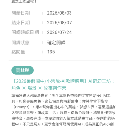
蟲之王國旅程！
開始日期
2026/08/03
結束日期
2026/08/07
開課確認日期
2026/07/24
開課狀態
確定開課
點閱量
135
雲林縣
【2026暑假國中/小營隊-AI軟體應用】AI奇幻工坊：
角色 × 場景 × 故事創作營
準備好進入AI魔法世界了嗎？本課程帶領你從零開始使用AI工
具，打造專屬角色、奇幻場景與精彩故事！你將學會下指令
（Prompt），讓AI幫你畫出心中的英雄、夢想世界，甚至還能加
入聲音與音樂，讓故事「活」起來。從角色設計、場景創作到故
事整合，最後完成一本屬於你的AI繪本或動畫作品。在創作的過
程中，不只是玩AI，更學會如何聰明使用AI，成為真正的AI小創