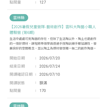
點閱量
127
雲林縣
【2026暑假兒童營隊-藝術創作】雲科大陶藝小職人
體驗營 (第6期)
生活中處處可見陶器的存在，但除了生活陶以外，陶土也是創作
的一項好媒材，課程將帶領學員透過手捏陶訓練手眼協調性，發
展良好的空間概念，並以陶土為媒材發想獨一無二的創作陶器。
開始日期
2026/07/20
結束日期
2026/07/24
開課確認日期
2026/07/10
開課狀態
額滿
點閱量
170
雲林縣