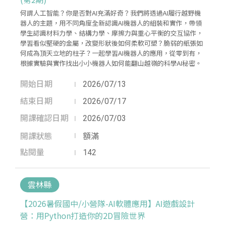
何謂人工智能？你是否對AI充滿好奇？我們將透過AI履行越野機
器人的主題，用不同角度全新認識AI機器人的組裝和實作，帶領
學生認識材料力學、結構力學、摩擦力與重心平衡的交互協作，
學習看似堅硬的金屬，改變形狀後如何柔軟可塑？脆弱的紙張如
何成為頂天立地的柱子？一起學習AI機器人的應用，從零到有，
根據實驗與實作找出小小機器人如何能翻山越嶺的科學AI秘密。
開始日期
2026/07/13
結束日期
2026/07/17
開課確認日期
2026/07/03
開課狀態
額滿
點閱量
142
雲林縣
【2026暑假國中/小營隊-AI軟體應用】AI遊戲設計
營：用Python打造你的2D冒險世界