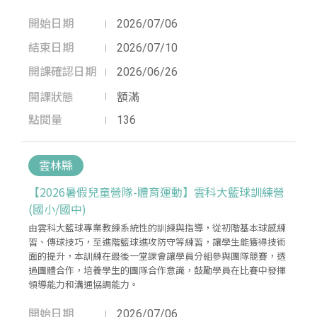
開始日期
2026/07/06
結束日期
2026/07/10
開課確認日期
2026/06/26
開課狀態
額滿
點閱量
136
雲林縣
【2026暑假兒童營隊-體育運動】雲科大籃球訓練營
(國小/國中)
由雲科大籃球專業教練系統性的訓練與指導，從初階基本球感練
習、傳球技巧，至進階籃球進攻防守等練習，讓學生能獲得技術
面的提升，本訓練在最後一堂課會讓學員分組參與團隊競賽，透
過團體合作，培養學生的團隊合作意識，鼓勵學員在比賽中發揮
領導能力和溝通協調能力。
開始日期
2026/07/06