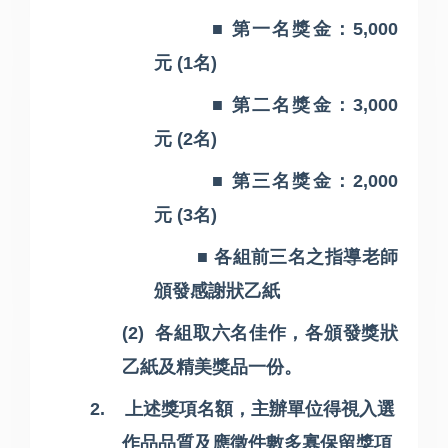
■ 第一名獎金：
5,000
元
(1
名
)
■ 第二名獎金：
3,000
元
(2
名
)
■ 第三名獎金：
2,000
元
(3
名
)
■ 各組前三名之指導老師
頒發感謝狀乙紙
(2)
各組取六名佳作，各頒發獎狀
乙紙及精美獎品一份。
2.
上述獎項名額，主辦單位得視入選
作品品質及應徵件數多寡保留獎項