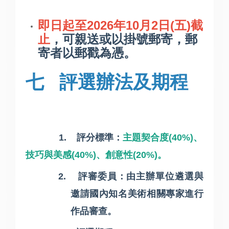
2026
年
10
月
2
日
(
五
)
即日起至
截
止
，可親送或以掛號郵寄，郵
寄者以郵戳為憑。
七
評選辦法及期程
1.
評分標準：
主題契合度
(40%)
、
技巧與美感
(40%)
、創意性
(20%)
。
2.
評審委員：由主辦單位遴選與
邀請國內知名美術相關專家進行
作品審查。