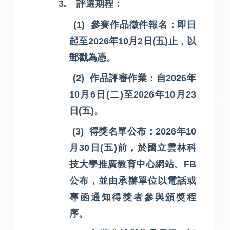
3.
評選期程：
(1)
參賽作品徵件報名：即日
起至
2026
年
10
月
2
日
(
五
)
止，以
郵戳為憑。
(2)
作品評審作業：自
2026
年
10
月
6
日
(
二
)
至
2026
年
10
月
23
日
(
五
)
。
(3)
得獎名單公布：
2026
年
10
月
30
日
(
五
)
前，於國立雲林科
技大學推廣教育中心網站、
FB
公布，並由承辦單位以電話或
專函通知得獎者參與頒獎程
序。