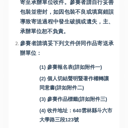
寄至承辦單位收件。參賽者請自行妥善
包裝並密封，如因包裝不良或填寫錯誤
導致寄送過程中發生破損或遺失，主、
承辦單位恕不負責。
參賽者請填妥下列文件併同作品寄送承
辦單位：
(1)
參賽報名表
(
詳如附件一
)
(2)
個人切結聲明暨著作權轉讓
同意書
(
詳如附件二
)
(3)
參賽作品標籤
(
詳如附件三
)
(4)
收件地址：
640
雲林縣斗六市
大學路三段
123
號