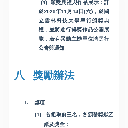
(4)
頒獎典禮與作品展示：訂
於
2026
年
11
月
14
日
(
六
)
，於國
立雲林科技大學舉行頒獎典
禮，並將進行得獎作品公開展
覽，若有異動主辦單位將另行
公告與通知。
八
獎勵辦法
1.
獎項
(1)
各組取前三名，各頒發獎狀乙
紙及獎金：