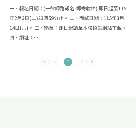
一、報名日期：(一律網路報名-郵寄收件) 即日起至115
年2月3日(二)23時59分止。 二、面試日期：115年3月
14日(六)。 三、簡章：即日起請至本校招生網站下載。
四、網址：
https://examweb.yuntech.edu.tw/WebExams/Exam_W/
五、招生專線：(05)534-2601轉 2214 招生委員會報名
1
組 六、聯絡資訊：(05)534-2601轉 3032 技職所黃小
姐